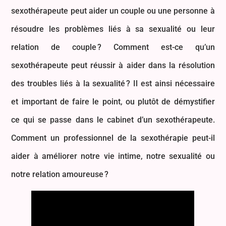
sexothérapeute peut aider un couple ou une personne à
résoudre les problèmes liés à sa sexualité ou leur
relation de couple ? Comment est-ce qu’un
sexothérapeute peut réussir à aider dans la résolution
des troubles liés à la sexualité ? Il est ainsi nécessaire
et important de faire le point, ou plutôt de démystifier
ce qui se passe dans le cabinet d’un sexothérapeute.
Comment un professionnel de la sexothérapie peut-il
aider à améliorer notre vie intime, notre sexualité ou
notre relation amoureuse ?