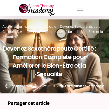
Accueil
»
Formation sexothérapie
»
Devenez Sexothérapeute
Certifié : Formation Complète pour Améliorer le Bien-Être et la
Sexualité
Devenez Sexothérapeute Certifié :
Formation Complète pour
Améliorer le Bien-Être et la
Sexualité
Jessica Pirbay
juillet 16, 2025
Formation sexothérapie
Partager cet article