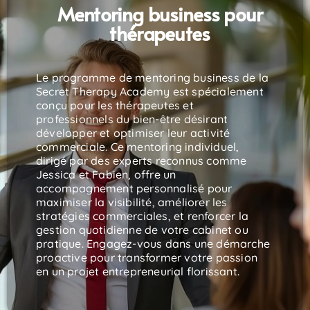
Mentoring business pour
thérapeutes
Le programme de mentoring business de la
Secret Therapy Academy est spécialement
conçu pour les thérapeutes et
professionnels du bien-être désirant
développer et optimiser leur activité
commerciale. Ce mentoring individuel,
dirigé par des experts reconnus comme
Jessica et Fabien, offre un
accompagnement personnalisé pour
maximiser la visibilité, améliorer les
stratégies commerciales, et renforcer la
gestion quotidienne de votre cabinet ou
pratique. Engagez-vous dans une démarche
proactive pour transformer votre passion
en un projet entrepreneurial florissant.